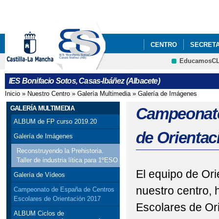
Pa
co
pri
CENTRO
SECRETA
EducamosC
FONDO SOCIAL EUR
CRFP
IES Bonifacio Sotos, Casas-Ibáñez (Albacete)
CARTA ECHE ERASMU
Inicio
»
Nuestro Centro
»
Galería Multimedia
»
Galería de Imágenes
Se encuentra usted aquí
GALERÍA MULTIMEDIA
Campeonato
ALBUM de FP curso 2019.20
de Orientac
Galería de Imágenes
Reconstruyendo la Prehistoria.
Taller de industria lítica para 1ºESO
El equipo de Or
Galería de Vídeos
nuestro centro,
Campeonato de España de Centros
Escolares de Orientación 2017
Escolares de Or
ALBUM Ciclos de