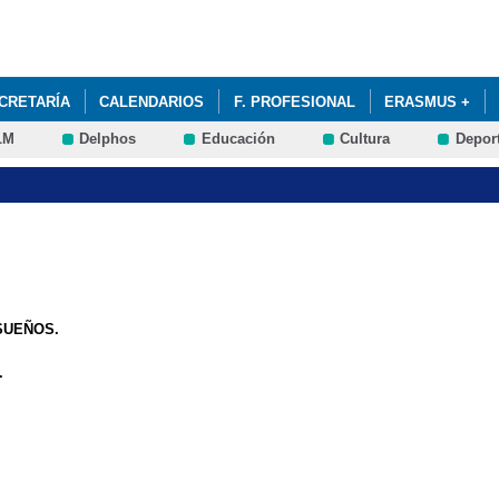
Pasar al
contenido
principal
CRETARÍA
CALENDARIOS
F. PROFESIONAL
ERASMUS +
LM
Delphos
Educación
Cultura
Depor
E
CARTA ECHE ERASMUS +
DECLARACIÓN DE POLÍTICA ERAS
 SUEÑOS.
.