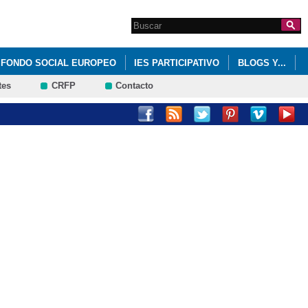
Search this site
Formulario de
búsqueda
FONDO SOCIAL EUROPEO
IES PARTICIPATIVO
BLOGS Y...
tes
CRFP
Contacto
MUS